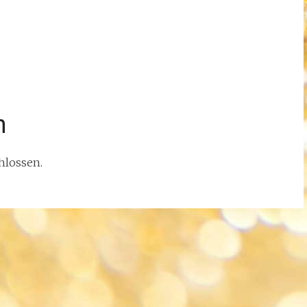
n
hlossen.