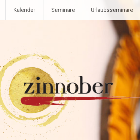
g Tantramassage & sexologi
Kalender
Seminare
Urlaubsseminare