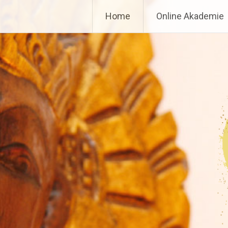
Zum
Zinnoberschule Ausbildun
Home
Online Akademie
Inhalt
springen