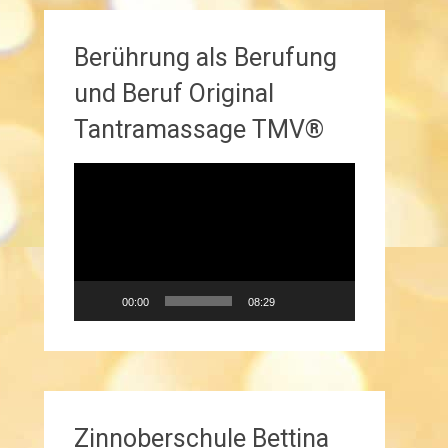
Berührung als Berufung
und Beruf Original
Tantramassage TMV®
Video-
Player
00:00
08:29
Zinnoberschule Bettina