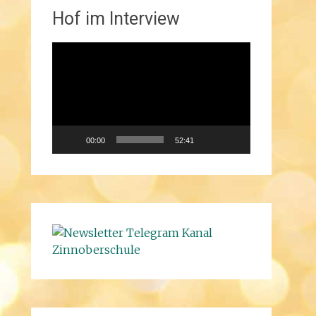
Hof im Interview
Video-
Player
00:00
52:41