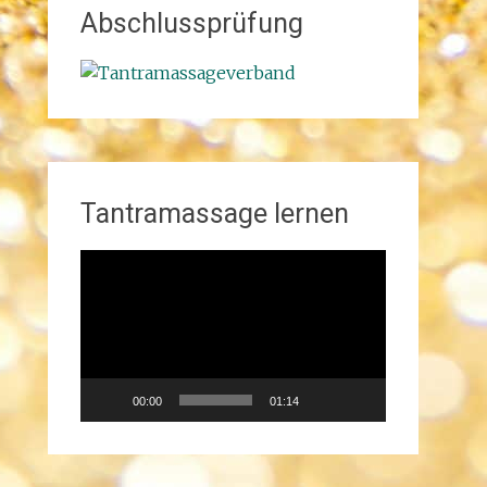
Abschlussprüfung
Tantramassage lernen
Video-
Player
00:00
01:14