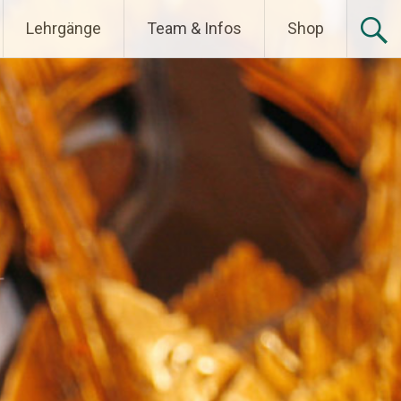
sche Körpertherapie
Lehrgänge
Team & Infos
Shop